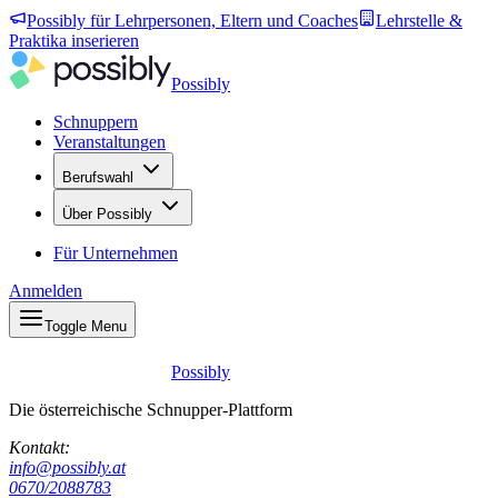
Possibly für Lehrpersonen, Eltern und Coaches
Lehrstelle &
Praktika inserieren
Possibly
Schnuppern
Veranstaltungen
Berufswahl
Über Possibly
Für Unternehmen
Anmelden
Toggle Menu
Possibly
Die österreichische Schnupper-Plattform
Kontakt:
info@possibly.at
0670/2088783