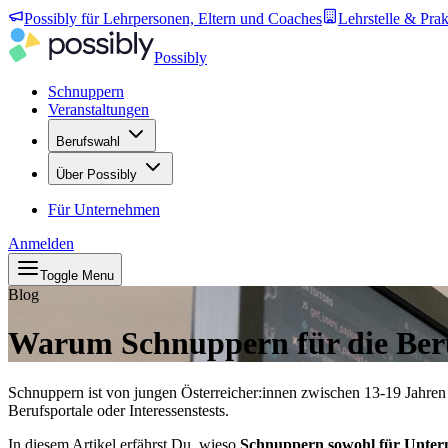
Possibly für Lehrpersonen, Eltern und Coaches
Lehrstelle & Prak
Possibly
Schnuppern
Veranstaltungen
Berufswahl
Über Possibly
Für Unternehmen
Anmelden
Toggle Menu
Blog
Warum Schnuppern für die Beru
Schnuppern ist von jungen Österreicher:innen zwischen 13-19 Jahren
Berufsportale oder Interessenstests.
In diesem Artikel erfährst Du, wieso
Schnuppern sowohl für Untern